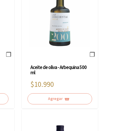
❐
❐
Aceite de oliva - Arbequina 500
ml
$10.990
Agregar