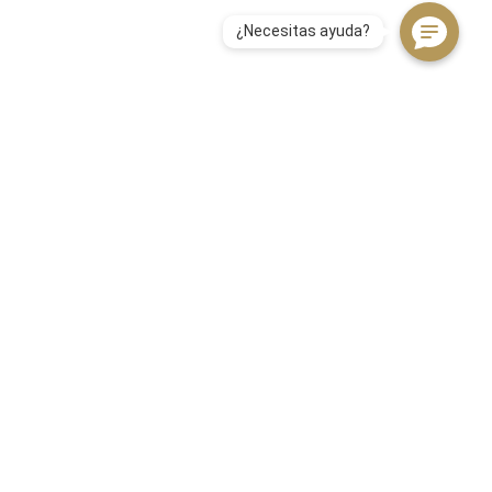
ríbete a nuestro newsletter
bre
l
NSCRIBIRME