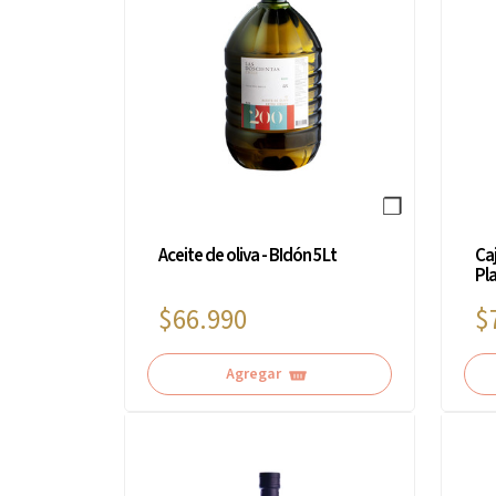
❐
Aceite de oliva - BIdón 5Lt
Caj
Pla
$66.990
$
Agregar