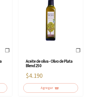
❐
❐
ta
Aceite de oliva - Olivo de Plata
Blend 250
$4.190
Agregar