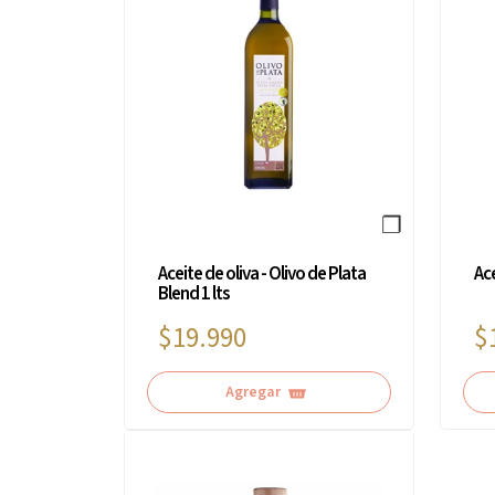
❐
Aceite de oliva - Olivo de Plata
Ace
Blend 1 lts
$19.990
$
Agregar